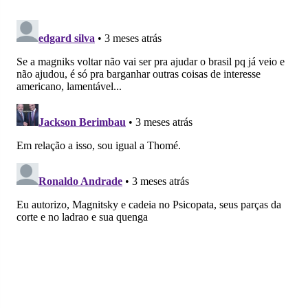
no
no
no
no
no
no
Facebook
Whatsapp
Twitter
Messenger
Telegram
Gettr