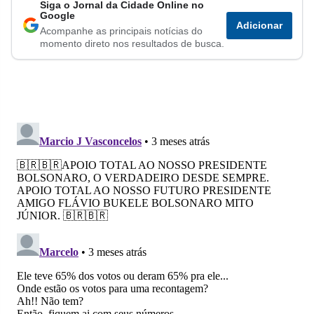
Siga o Jornal da Cidade Online no
Compartilhar
Compartilhar
Compartilhar
Compartilhar
Compartilhar
Compart
Google
Adicionar
Acompanhe as principais notícias do
no
no
no
no
no
no
momento direto nos resultados de busca.
Facebook
Whatsapp
Twitter
Messenger
Telegram
Gettr