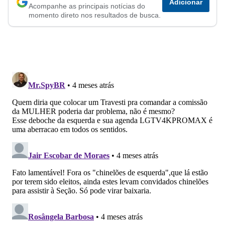
Adicionar
Acompanhe as principais notícias do
no
no
no
no
no
no
momento direto nos resultados de busca.
Facebook
Whatsapp
Twitter
Messenger
Telegram
Gettr