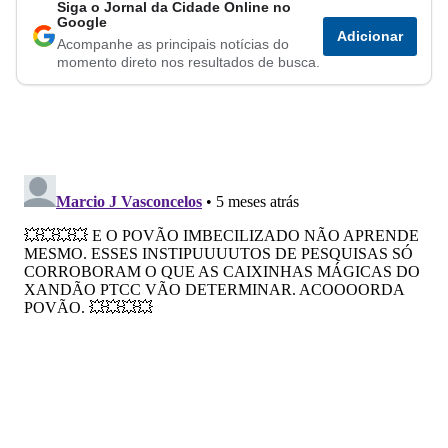
Siga o Jornal da Cidade Online no
Compartilhar
Compartilhar
Compartilhar
Compartilhar
Compartilhar
Compart
Google
Adicionar
Acompanhe as principais notícias do
no
no
no
no
no
no
momento direto nos resultados de busca.
Facebook
Whatsapp
Twitter
Messenger
Telegram
Gettr