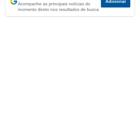
Adicionar
Acompanhe as principais notícias do
no
no
no
no
no
no
momento direto nos resultados de busca.
Facebook
Whatsapp
Twitter
Messenger
Telegram
Gettr