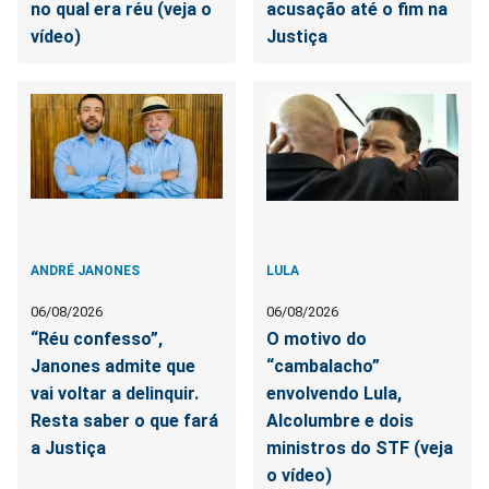
no qual era réu (veja o
acusação até o fim na
vídeo)
Justiça
ANDRÉ JANONES
LULA
06/08/2026
06/08/2026
“Réu confesso”,
O motivo do
Janones admite que
“cambalacho”
vai voltar a delinquir.
envolvendo Lula,
Resta saber o que fará
Alcolumbre e dois
a Justiça
ministros do STF (veja
o vídeo)