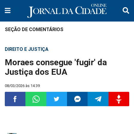
SEÇÃO DE COMENTÁRIOS
DIREITO E JUSTIÇA
Moraes consegue 'fugir' da
Justiça dos EUA
08/03/2026 às 14:39
Compartilhar
Compartilhar
Compartilhar
Compartilhar
Compartilhar
Compart
no
no
no
no
no
no