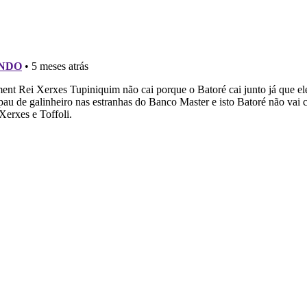
no
no Twitter
no
no
ok
Whatsapp
Messenger
Telegram