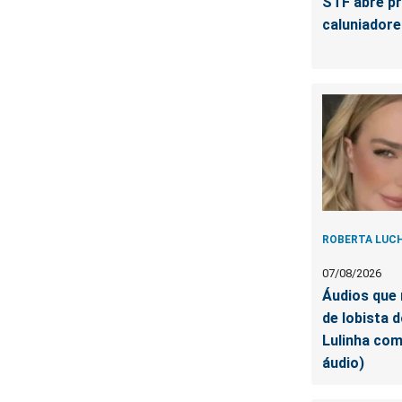
STF abre pr
caluniadore
ROBERTA LUC
07/08/2026
Áudios que 
de lobista 
Lulinha co
áudio)