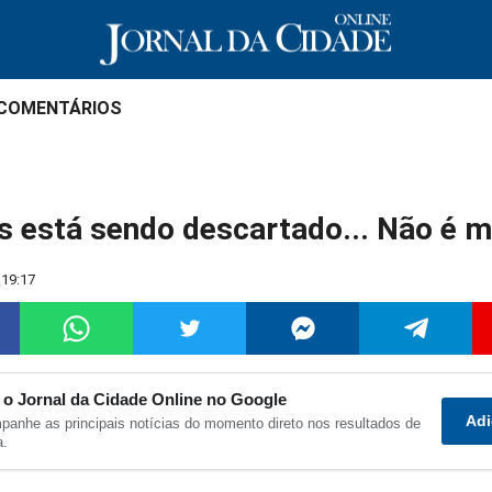
 COMENTÁRIOS
 está sendo descartado... Não é ma
 19:17
 o Jornal da Cidade Online no Google
Adi
anhe as principais notícias do momento direto nos resultados de
ilhar
Compartilhar
Compartilhar
Compartilhar
Compartilha
C
a.