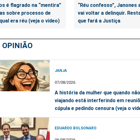
s é flagrado na “mentira”
“Réu confesso”, Janones 
as sobre processo de
vai voltar a delinquir. Res
ual era réu (veja o vídeo)
que fará a Justiça
M
OPINIÃO
JANJA
07/08/2026
A história da mulher que quando não
viajando está interferindo em reuni
cúpula e pedindo censura (veja o víd
EDUARDO BOLSONARO
06/08/2026