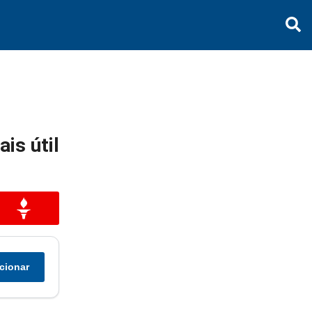
is útil
cionar
r
ompartilhar