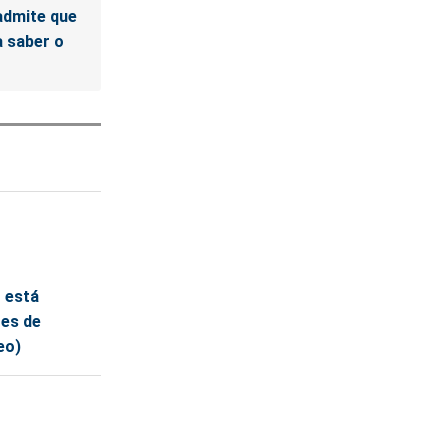
admite que
ta saber o
 está
ões de
eo)