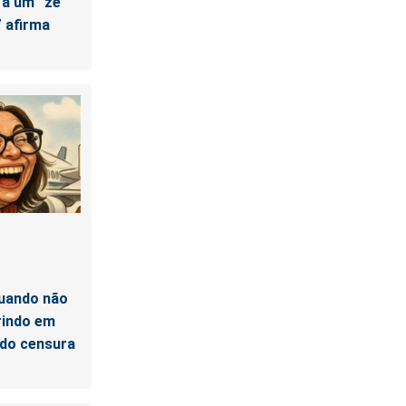
 a um “zé
” afirma
quando não
rindo em
ndo censura