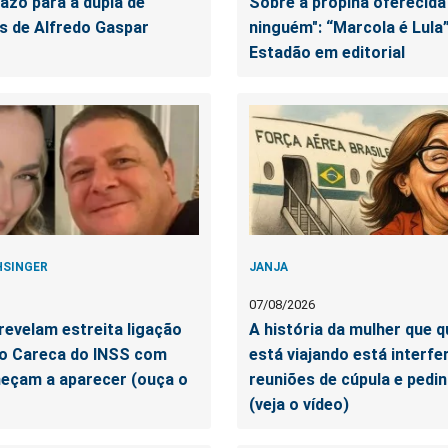
azo para a dupla de
Sobre a propina oferecida
s de Alfredo Gaspar
ninguém": “Marcola é Lula
Estadão em editorial
HSINGER
JANJA
07/08/2026
revelam estreita ligação
A história da mulher que 
do Careca do INSS com
está viajando está interfe
meçam a aparecer (ouça o
reuniões de cúpula e pedi
(veja o vídeo)