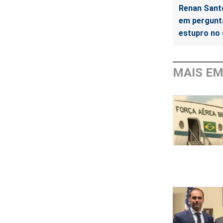
Renan Santo
em pergunt
estupro no q
MAIS E