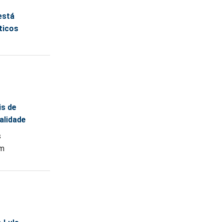
está
ticos
is de
alidade
s
am