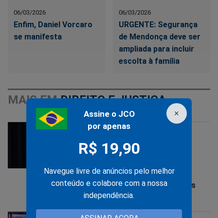
06/03/2026
06/03/2026
Enfim, Daniel Vorcaro
URGENTE: Segurança
se manifesta
de Mendonça deve ser
ampliada para incluir
escolta à família
MAIS EM
DIREITO E JUSTIÇA
×
Assine o JCO
por apenas
DANIEL VORCARO
R$ 19,90
06/03/2026
Navegue livre de anúncios pelo melhor
Surge o nome de famoso
conteúdo e colabore com a nossa
apresentador da Globo nas
independência.
mensagens de Vorcaro