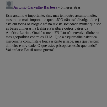
no
no
no
no
no
no
Facebook
Whatsapp
Twitter
Messenger
Telegram
Gettr