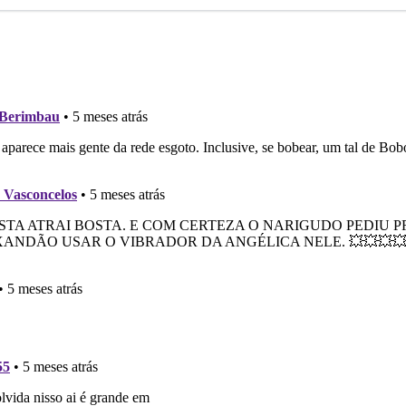
no
no Twitter
no
no
ok
Whatsapp
Messenger
Telegram