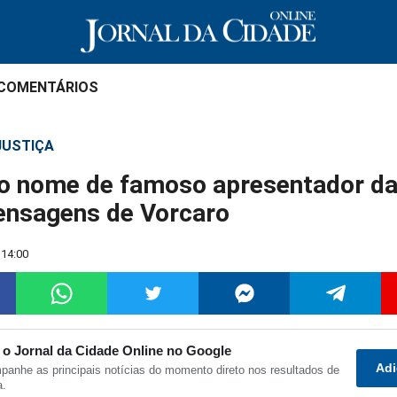
 COMENTÁRIOS
 JUSTIÇA
o nome de famoso apresentador da
ensagens de Vorcaro
 14:00
 o Jornal da Cidade Online no Google
Adi
anhe as principais notícias do momento direto nos resultados de
ilhar
Compartilhar
Compartilhar
Compartilhar
Compartilha
C
a.