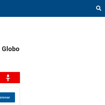
 Globo
cionar
r
ompartilhar