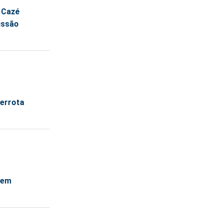
e Cazé
issão
derrota
 em