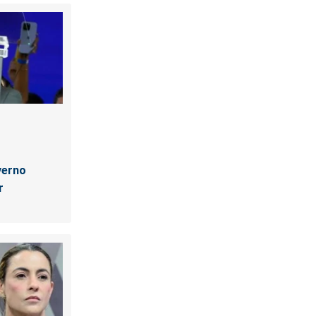
verno
r