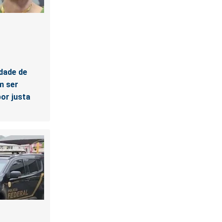
dade de
m ser
or justa