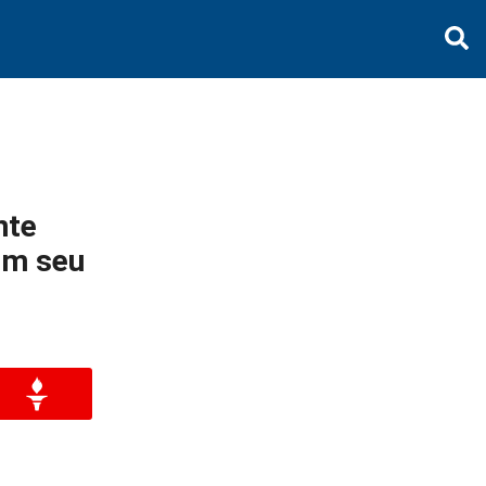
nte
em seu