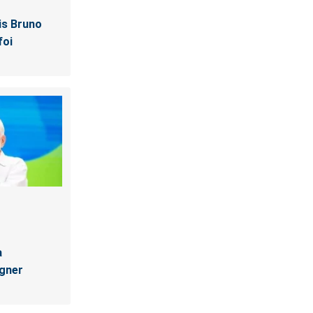
is Bruno
foi
a
gner