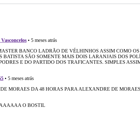
no
no Twitter
no
no
ok
Whatsapp
Messenger
Telegram