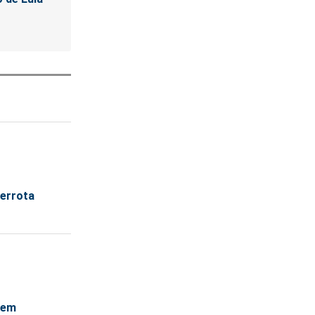
derrota
 em