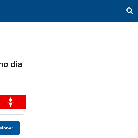
no dia
cionar
r
ompartilhar