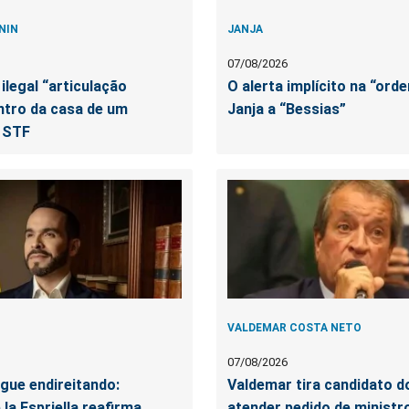
NIN
JANJA
07/08/2026
ilegal “articulação
O alerta implícito na “ord
entro da casa de um
Janja a “Bessias”
o STF
VALDEMAR COSTA NETO
07/08/2026
gue endireitando:
Valdemar tira candidato d
la Espriella reafirma
atender pedido de ministro