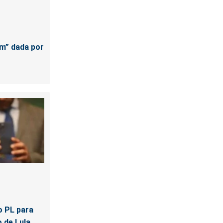
em” dada por
o PL para
 de Lula