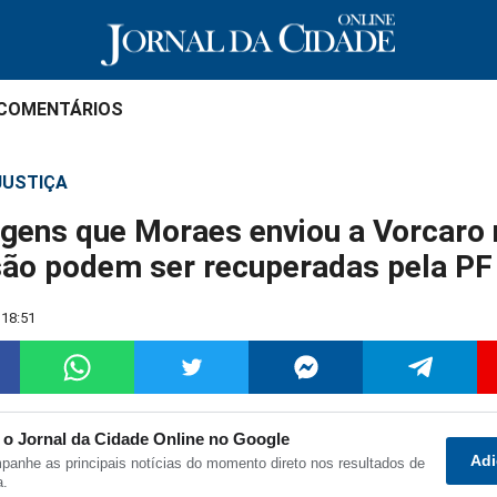
 COMENTÁRIOS
 JUSTIÇA
ens que Moraes enviou a Vorcaro 
são podem ser recuperadas pela PF
 18:51
 o Jornal da Cidade Online no Google
Adi
anhe as principais notícias do momento direto nos resultados de
ilhar
Compartilhar
Compartilhar
Compartilhar
Compartilha
C
a.