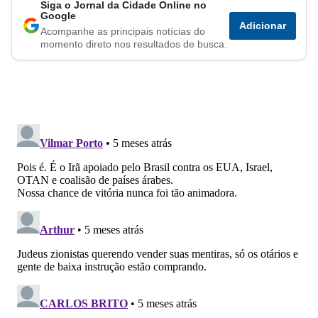
Siga o Jornal da Cidade Online no
Compartilhar
Compartilhar
Compartilhar
Compartilhar
Compartilhar
Compart
Google
Adicionar
Acompanhe as principais notícias do
no
no
no
no
no
no
momento direto nos resultados de busca.
Facebook
Whatsapp
Twitter
Messenger
Telegram
Gettr