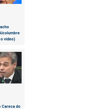
lacho
 Alcolumbre
 o vídeo)
o Careca do