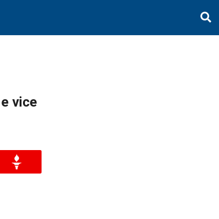
e vice
r
ompartilhar