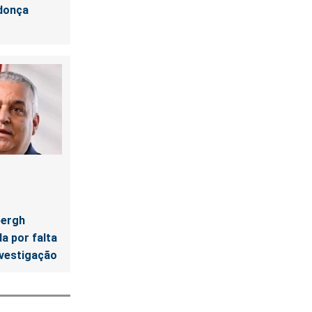
donça
bergh
a por falta
nvestigação