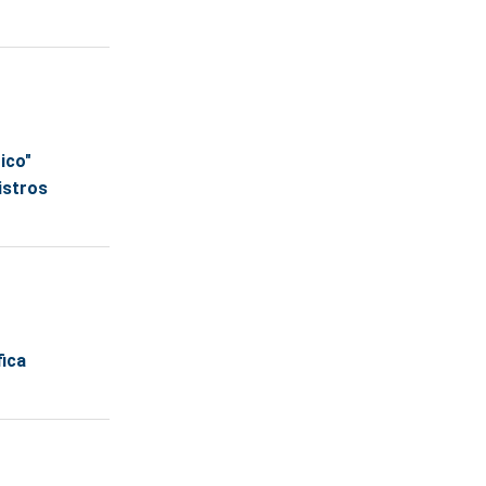
ico"
istros
fica