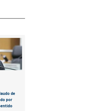
laudo de
ado por
sentido