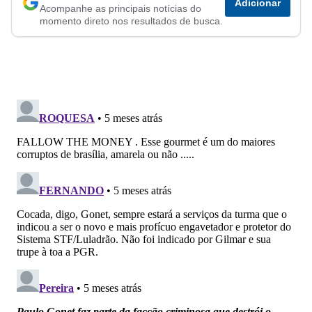
Adicionar
Acompanhe as principais notícias do
no
no
no
no
no
no
momento direto nos resultados de busca.
Facebook
Whatsapp
Twitter
Messenger
Telegram
Gettr