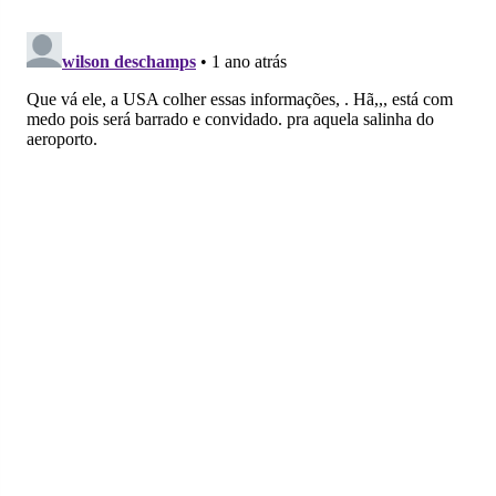
no
no
no
no
no
no
Facebook
Whatsapp
Twitter
Messenger
Telegram
Gettr