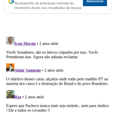
Adicionar
Acompanhe as principais notícias do
no
no
no
no
no
no
momento direto nos resultados de busca.
Facebook
Whatsapp
Twitter
Messenger
Telegram
Gettr