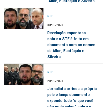
"Allan, Eustáquio e Silveira"
STF
30/10/2023
Revelação espantosa
sobre o STF é feita em
documento com os nomes
de Allan, Eustáquio e
Silveira
STF
28/10/2023
Jornalista arrisca a própria
pele e lança documento
expondo tudo "o que você
não pode saber" sobre o