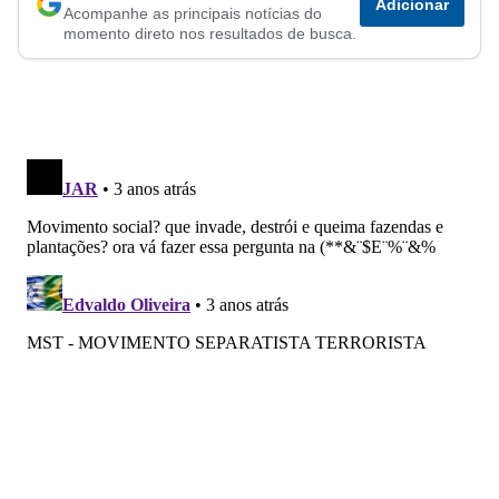
Adicionar
Acompanhe as principais notícias do
no
no
no
no
no
no
momento direto nos resultados de busca.
Facebook
Whatsapp
Twitter
Messenger
Telegram
Gettr