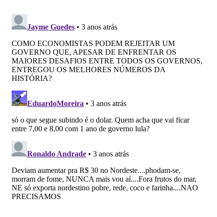
no
no
no
no
no
no
Facebook
Whatsapp
Twitter
Messenger
Telegram
Gettr