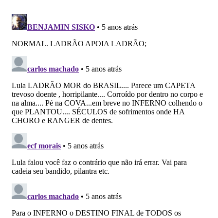
no
no
no
no
no
no
Facebook
Whatsapp
Twitter
Messenger
Telegram
Gettr