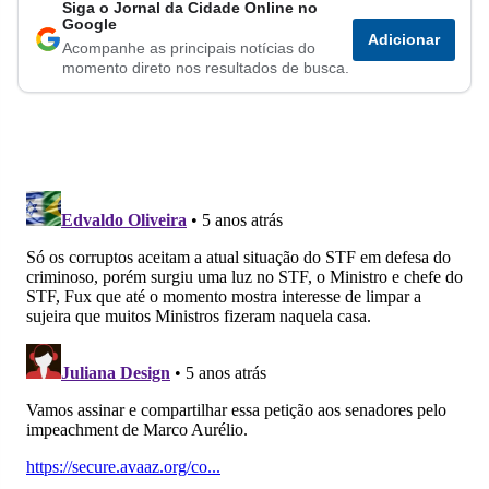
Siga o Jornal da Cidade Online no
Compartilhar
Compartilhar
Compartilhar
Compartilhar
Compartilhar
Compart
Google
Adicionar
Acompanhe as principais notícias do
no
no
no
no
no
no
momento direto nos resultados de busca.
Facebook
Whatsapp
Twitter
Messenger
Telegram
Gettr