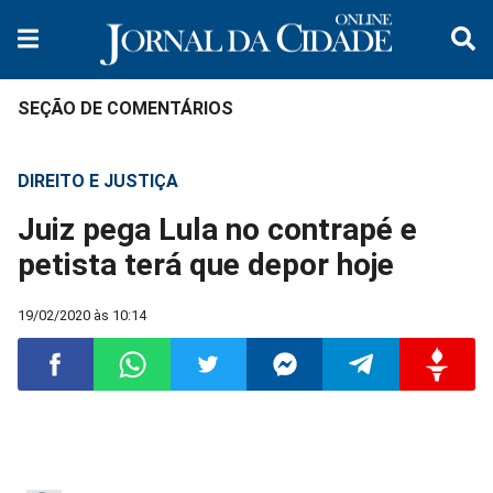
SEÇÃO DE COMENTÁRIOS
DIREITO E JUSTIÇA
Juiz pega Lula no contrapé e
petista terá que depor hoje
19/02/2020 às 10:14
Compartilhar
Compartilhar
Compartilhar
Compartilhar
Compartilhar
Compart
no
no
no
no
no
no